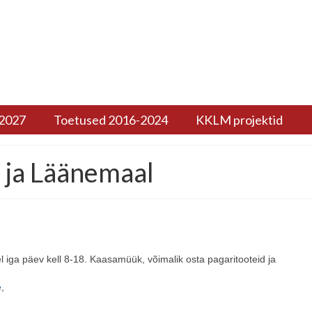
 2027
Toetused 2016-2024
KKLM projektid
 ja Läänemaal
 iga päev kell 8-18. Kaasamüük, võimalik osta pagaritooteid ja
e
,