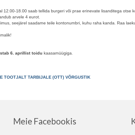
l 12.00-18.00 saab tellida burgeri või prae erinevate lisanditega otse k
sandub arvele 4 eurot.
ellimus, seejärel saadame teile kontonumbri, kuhu raha kanda. Raa laek
imalik!
tab 6. aprillist toidu
kaasamüügiga.
E TOOTJALT TARBIJALE (OTT) VÕRGUSTIK
Meie Facebookis