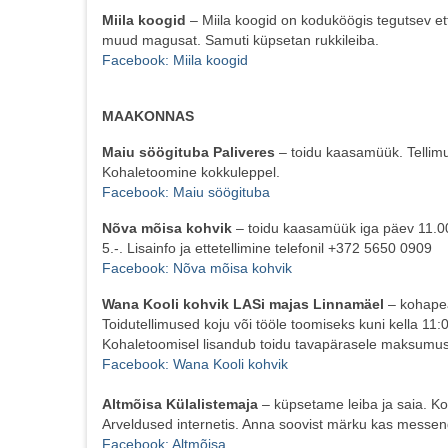
Miila koogid
– Miila koogid on koduköögis tegutsev ette
muud magusat. Samuti küpsetan rukkileiba.
Facebook: Miila koogid
MAAKONNAS
Maiu söögituba Paliveres
– toidu kaasamüük. Tellimu
Kohaletoomine kokkuleppel.
Facebook: Maiu söögituba
Nõva mõisa kohvik
– toidu kaasamüük iga päev 11.00 
5.-. Lisainfo ja ettetellimine telefonil +372 5650 0909
Facebook: Nõva mõis
a
kohvik
Wana Kooli kohvik LASi majas Linnamäel
– kohapea
Toidutellimused koju või tööle toomiseks kuni kella 11:0
Kohaletoomisel lisandub toidu tavapärasele maksumus
Facebook: Wana Kooli kohvik
Altmõisa Külalistemaja
– küpsetame leiba ja saia. K
Arveldused internetis. Anna soovist märku kas messen
Facebook: Altmõisa