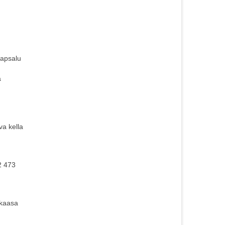
aapsalu
a
va kella
2 473
 kaasa