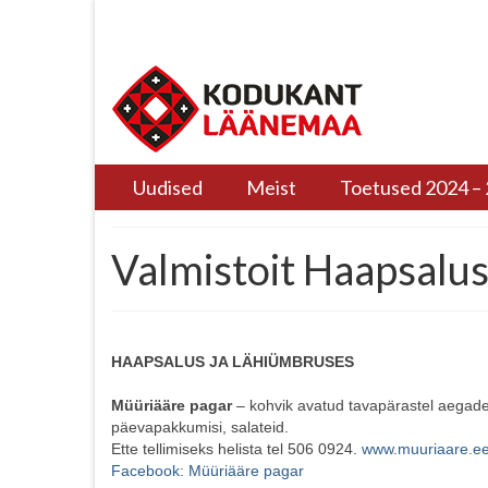
Info in English
Contact
Uudised
Meist
Toetused 2024 –
Valmistoit Haapsalus
HAAPSALUS JA LÄHIÜMBRUSES
Müüriääre pagar
– kohvik avatud tavapärastel aegadel
päevapakkumisi, salateid.
Ette tellimiseks helista tel 506 0924.
www.muuriaare.e
Facebook: Müüriääre pagar