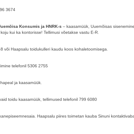
596 3674
 Uuemõisa Konsumis ja HNRK-s
– kaasamüük, Uuemõisas sisenemin
ii koju kui ka kontorisse! Tellimusi võetakse vastu E-R.
 48 või Haapsalu toidukulleri kaudu koos kohaletoomisega.
imine telefonil 5306 2755
ohapeal ja kaasamüük.
vaid toidu kaasamüük, tellimused telefonil 799 6080
 kanepiseemnesaia. Haapsalu piires toimetan kauba Sinuni kontaktivabal