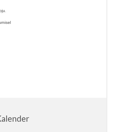
oju.
umisel
Kalender