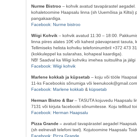
Nurme Bistroo
– kohvik avatud tavapärastel aegadel. S
kohaletoomine Haapsalu linna (sh Uuemõisa ja Kiltsi) p
pangakaardiga.
Facebook: Nurme bistroo
Wiigi Kohvik
– kohvik avatud 11:30 – 18:00. Pakkumi
linna piires alates 10€ või kahest päevapraest tasuta,
Tellimiseks helista kohviku telefoninumbril +372 473 3
(kokkuleppel ka sularahas, kohapeal kaardiga).
NB! Saadval ka Wiigi kohviku imehea suitsuliha ja jälgi
Facebook: Wiigi kohvik
Marlene kokkab ja küpsetab
– koju või tööle Haapsal
11-ks Facebookis sõnumiga või leenukook@gmail.com.
Facebook: Marlene kokkab
&
küpsetab
Herman Bistro & Bar
– TASUTA kojuvedu Haapsalu linn
7131 või kirjuta facebooki sõnumitesse. Koju tellitud t
Facebook: Herman Haapsalu
Pizza Grande –
avatud tavapärastel aegadel Haapsalu
(sh eelnevalt telefoni teel). Kojutoomine Haapsalu Toid
Facebook: Pizza Grande