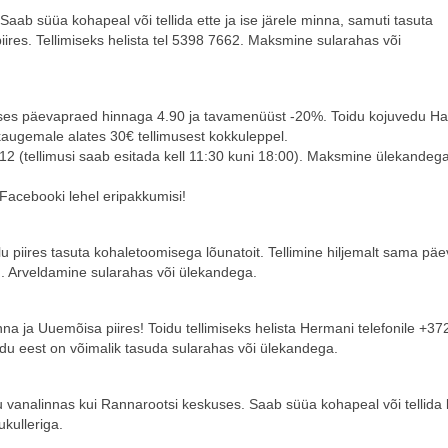
aab süüa kohapeal või tellida ette ja ise järele minna, samuti tasuta
iires. Tellimiseks helista tel 5398 7662. Maksmine sularahas või
ses päevapraed hinnaga 4.90 ja tavamenüüst -20%. Toidu kojuvedu H
 kaugemale alates 30€ tellimusest kokkuleppel.
112 (tellimusi saab esitada kell 11:30 kuni 18:00). Maksmine ülekandeg
 Facebooki lehel eripakkumisi!
u piires tasuta kohaletoomisega lõunatoit. Tellimine hiljemalt sama päe
 Arveldamine sularahas või ülekandega.
a ja Uuemõisa piires! Toidu tellimiseks helista Hermani telefonile +37
oidu eest on võimalik tasuda sularahas või ülekandega.
 vanalinnas kui Rannarootsi keskuses. Saab süüa kohapeal või tellida
ukulleriga.