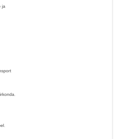
 ja
nsport
irkonda.
el.