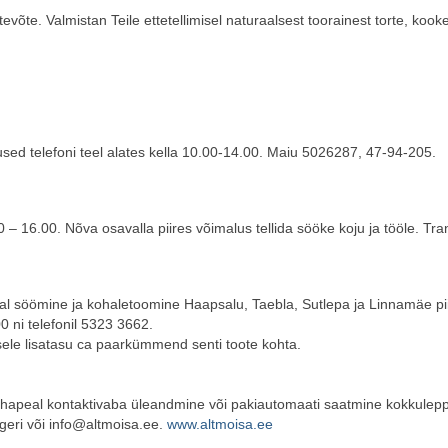
võte. Valmistan Teile ettetellimisel naturaalsest toorainest torte, kooke
sed telefoni teel alates kella 10.00-14.00. Maiu 5026287, 47-94-205.
– 16.00. Nõva osavalla piires võimalus tellida sööke koju ja tööle. Tra
l söömine ja kohaletoomine Haapsalu, Taebla, Sutlepa ja Linnamäe pi
0 ni telefonil 5323 3662.
ele lisatasu ca paarkümmend senti toote kohta.
ohapeal kontaktivaba üleandmine või pakiautomaati saatmine kokkulepp
geri või info@altmoisa.ee.
www.altmoisa.ee