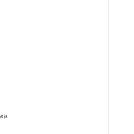
e
t ja