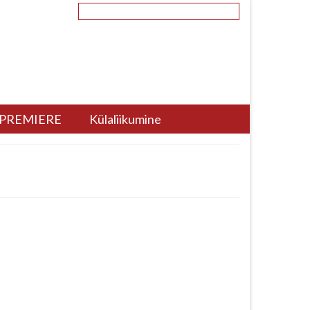
Search
for:
PREMIERE
Külaliikumine