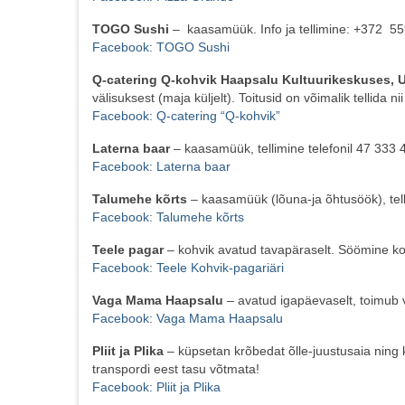
TOGO Sushi
– kaasamüük. Info ja tellimine: +372 5
Facebook: TOGO Sushi
Q-catering Q-kohvik Haapsalu Kultuurikeskuses,
välisuksest (maja küljelt). Toitusid on võimalik tellida n
Facebook: Q-catering “Q-kohvik”
Laterna baar
– kaasamüük, tellimine telefonil 47 333
Facebook: Laterna baar
Talumehe kõrts
– kaasamüük (lõuna-ja õhtusöök), tell
Facebook: Talumehe kõrts
Teele pagar
– kohvik avatud tavapäraselt. Söömine k
Facebook: Teele Kohvik-pagariäri
Vaga Mama Haapsalu
– avatud igapäevaselt, toimub 
Facebook: Vaga Mama Haapsalu
Pliit ja Plika
– küpsetan krõbedat õlle-juustusaia ning
transpordi eest tasu võtmata!
Facebook: Pliit ja Plika