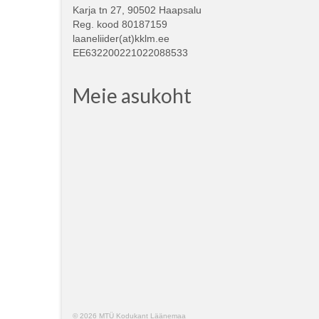
Karja tn 27, 90502 Haapsalu
Reg. kood 80187159
laaneliider(at)kklm.ee
EE632200221022088533
Meie asukoht
© 2026 MTÜ Kodukant Läänemaa