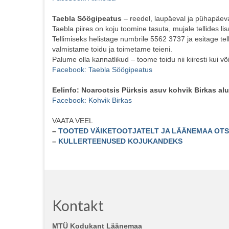
Taebla Söögipeatus
– reedel, laupäeval ja pühapäeva
Taebla piires on koju toomine tasuta, mujale tellides li
Tellimiseks helistage numbrile 5562 3737 ja esitage t
valmistame toidu ja toimetame teieni.
Palume olla kannatlikud – toome toidu nii kiiresti kui võ
Facebook: Taebla Söögipeatus
Eelinfo: Noarootsis Pürksis asuv kohvik Birkas alus
Facebook: Kohvik Birkas
VAATA VEEL
–
TOOTED VÄIKETOOTJATELT JA LÄÄNEMAA OTS
–
KULLERTEENUSED KOJUKANDEKS
Kontakt
MTÜ Kodukant Läänemaa